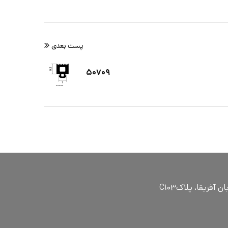
پست بعدی
۵۰۷۰۹
ٓفریقا، پلاکC۱۰۳