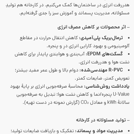
هدررفت انرژی در ساختمان‌ها کمک می‌کنیم. در کارخانه هم تولیدِ
مسئولانه، مدیریت پسماند و آموزش سبز را جدی گرفته‌ایم.
– اثر محصولات بر کاهش مصرف انرژی
ترمال‌بریک پلی‌آمیدی
:
کاهش انتقال حرارت در مقاطع
آلومینیومی و بهبود کارایی انرژی درِ‌ و پنجره.
گسکت‌های
EPDM:
آب‌بندی و هوابندی پایدار برای کاهش
نشت هوا و هدررفت انرژی.
R-PVC
مهندسی‌شده
:
دوام بالا و طول عمر مفید بیشتر؛
تعویض کمتر، ضایعات کمتر.
یادداشت روش‌شناسی
:
محاسبهٔ صرفه‌جویی انرژی بر پایهٔ بهبود
U-Value پنجره/نما و کاهش نشت هوا؛ تبدیل به صرفه‌جویی
سالانهٔ kWh و معادل CO₂ (گزارش نمونه در دست تهیه).
– تولید مسئولانه در کارخانه
مدیریت مواد و پسماند
:
تفکیک و بازیافت ضایعات تولید؛