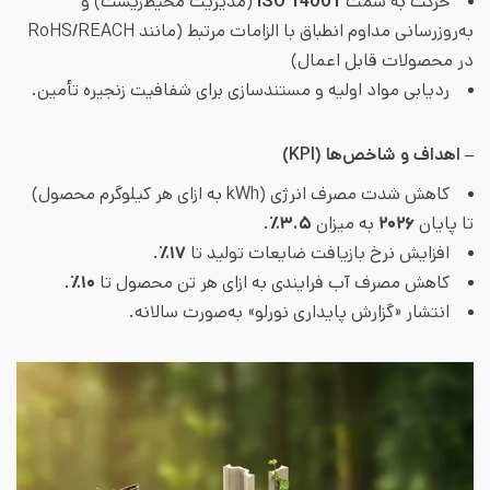
حرکت به سمت
ISO 14001
(مدیریت محیط‌زیست) و
به‌روزرسانی مداوم انطباق با الزامات مرتبط (مانند RoHS/REACH
در محصولات قابل اعمال)
ردیابی مواد اولیه و مستندسازی برای شفافیت زنجیره تأمین.
– اهداف و شاخص‌ها (KPI)
کاهش شدت مصرف انرژی (kWh به ازای هر کیلوگرم محصول)
تا پایان
۲۰۲۶
به میزان
۳.۵٪
.
افزایش نرخ بازیافت ضایعات تولید تا
۱۷٪
.
کاهش مصرف آب فرایندی به ازای هر تن محصول تا
۱۰٪
.
انتشار «گزارش پایداری نورلو» به‌صورت سالانه.