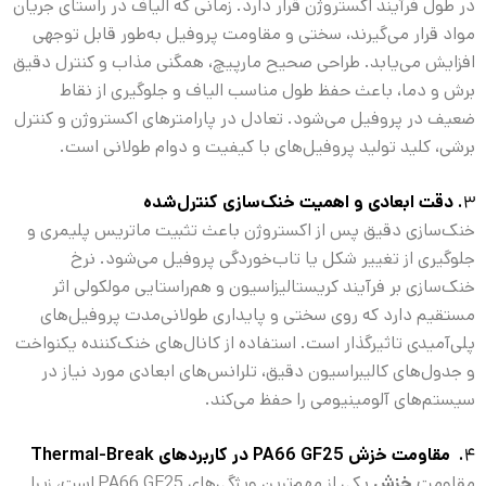
در طول فرآیند اکستروژن قرار دارد. زمانی که الیاف در راستای جریان
مواد قرار می‌گیرند، سختی و مقاومت پروفیل به‌طور قابل توجهی
افزایش می‌یابد. طراحی صحیح مارپیچ، همگنی مذاب و کنترل دقیق
برش و دما، باعث حفظ طول مناسب الیاف و جلوگیری از نقاط
ضعیف در پروفیل می‌شود. تعادل در پارامترهای اکستروژن و کنترل
برشی، کلید تولید پروفیل‌های با کیفیت و دوام طولانی است.
۳
.
دقت ابعادی و اهمیت خنک‌سازی کنترل‌شده
خنک‌سازی دقیق پس از اکستروژن باعث تثبیت ماتریس پلیمری و
جلوگیری از تغییر شکل یا تاب‌خوردگی پروفیل می‌شود. نرخ
خنک‌سازی بر فرآیند کریستالیزاسیون و هم‌راستایی مولکولی اثر
مستقیم دارد که روی سختی و پایداری طولانی‌مدت پروفیل‌های
پلی‌آمیدی تاثیرگذار است. استفاده از کانال‌های خنک‌کننده یکنواخت
و جدول‌های کالیبراسیون دقیق، تلرانس‌های ابعادی مورد نیاز در
سیستم‌های آلومینیومی را حفظ می‌کند.
۴
.
مقاومت خزش
PA66 GF25
در کاربردهای
Thermal-Break
مقاومت
خزش
یکی از مهم‌ترین ویژگی‌های PA66 GF25 است، زیرا