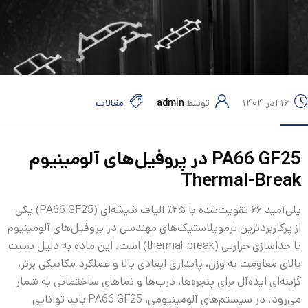
۱۶ آذر ۱۴۰۴
توسط
admin
مقالات
PA66 GF25 در پروفیل‌های آلومینیوم
Thermal-Break
پلی‌آمید ۶۶ تقویت‌شده با ۲۵٪ الیاف شیشه‌ای (PA66 GF25) یکی
از پرکاربردترین ترموپلاستیک‌های مهندسی در پروفیل‌های آلومینیوم
با جداسازی حرارتی (thermal-break) است. این ماده به دلیل نسبت
بالای مقاومت به وزن، پایداری ابعادی بالا و عملکرد مکانیکی برتر،
گزینه‌ای ایده‌آل برای پنجره‌ها، درب‌ها و نماهای ساختمانی به شمار
می‌رود. در سیستم‌های آلومینیومی، PA66 GF25 باید توانایی