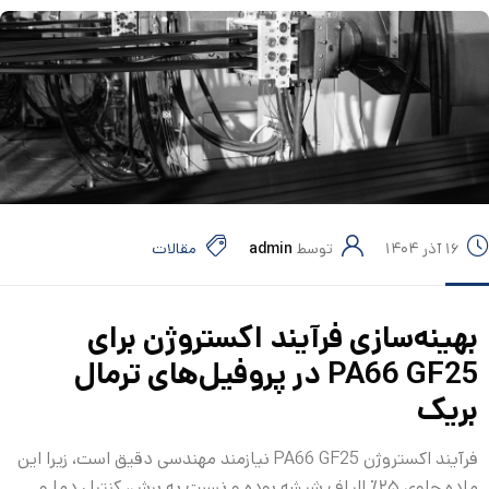
۱۶ آذر ۱۴۰۴
توسط
admin
مقالات
بهینه‌سازی فرآیند اکستروژن برای
PA66 GF25
در پروفیل‌های
ترمال
بریک
فرآیند اکستروژن PA66 GF25 نیازمند مهندسی دقیق است، زیرا این
ماده حاوی ۲۵٪ الیاف شیشه بوده و نسبت به برش، کنترل دما و