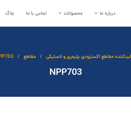
درباره ما
محصولات
تماس با ما
بلاگ
یدکننده مقاطع اکسترودی پلیمری و لاستیکی
مقاطع
PP703
NPP703